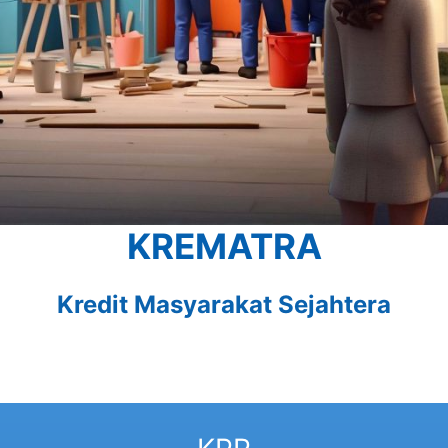
KREMATRA
Kredit Masyarakat Sejahtera
KMG
KKB
KPR